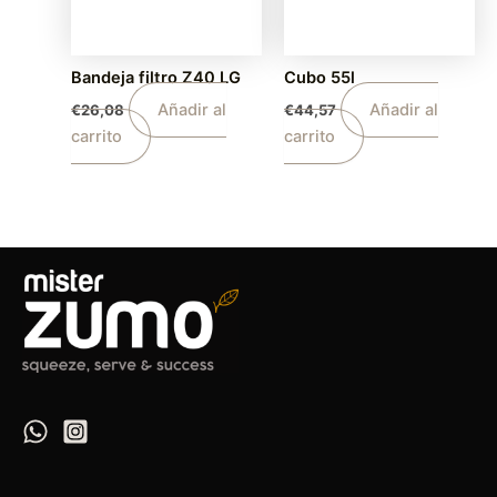
Bandeja filtro Z40 LG
Cubo 55l
Añadir al
Añadir al
€
26,08
€
44,57
carrito
carrito